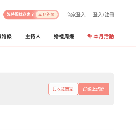
商家登入
登入/註冊
沒時間找商家？
立即詢價
攝婚錄
主持人
婚禮周邊
本月活動
收藏商家
線上詢問