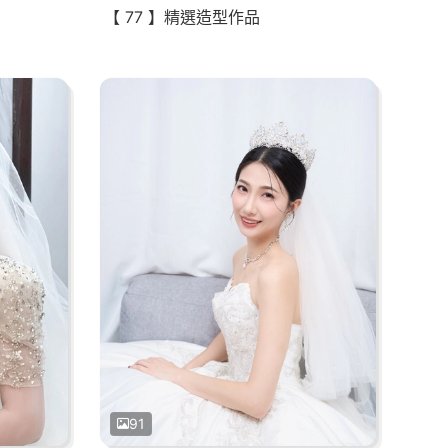
【 77 】精選造型作品
91