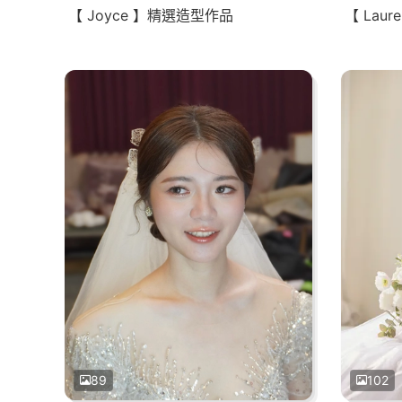
【 Joyce 】精選造型作品
【 Lau
89
102