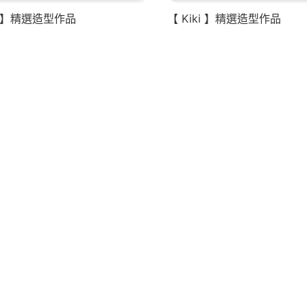
er 】精選造型作品
【 Kiki 】精選造型作品