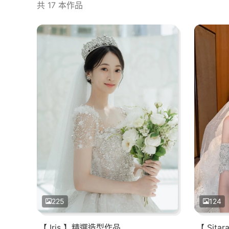
共 17 本作品
225
124
【 Iris 】精選造型作品
【 Sit