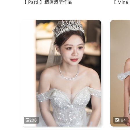
【 Patti 】精選造型作品
【 Min
208
164